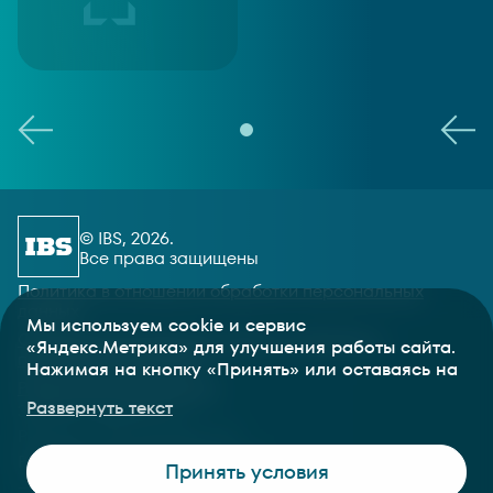
© IBS, 2026.
Все права защищены
Политика в отношении обработки персональных
данных
Мы используем cookie и сервис
Согласие пользователя сайта на обработку
«Яндекс.Метрика» для улучшения работы сайта.
персональных данных
Нажимая на кнопку «Принять» или оставаясь на
Раскрытие информации
сайте, вы соглашаетесь на
обработку ваших
Развернуть текст
Зарегистрировано в
персональных данных
, содержащихся в cookie.
Вы можете отключить cookie в настройках вашего
Реестре Минкомсвязь РФ
браузера
Разработка и сопровождение
Принять условия
—
Текарт
.