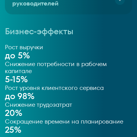
руководителей
проектов, что помогает выявлять наиболее и
наименее эффективные области
Система предоставляет интуитивно понятные и
интерактивные дашборды, на которых ключевые
показатели эффективности (KPI) визуализируются в
наглядном формате, обеспечивая быстрый доступ к
Бизнес-эффекты
информации для принятия решений
Рост выручки
до 5%
Снижение потребности в рабочем
капитале
5-15%
Рост уровня клиентского сервиса
до 98%
Снижение трудозатрат
20%
Сокращение времени на планирование
25%